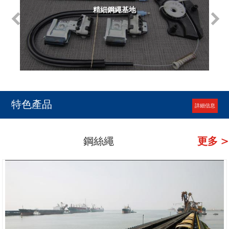
精細鋼繩基地
特色產品
詳細信息
鋼絲繩
更多 >