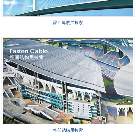
聚乙烯覆层拉索
空間結構用拉索