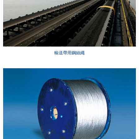
輸送帶用鋼絲繩