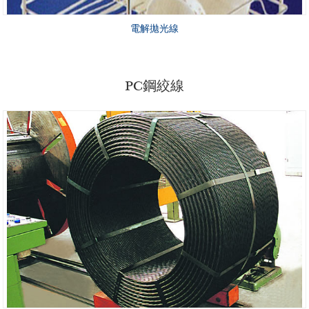
電解拋光線
PC鋼絞線