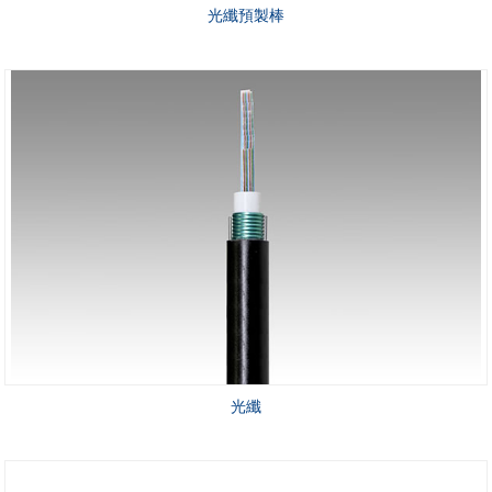
光纖預製棒
光纖