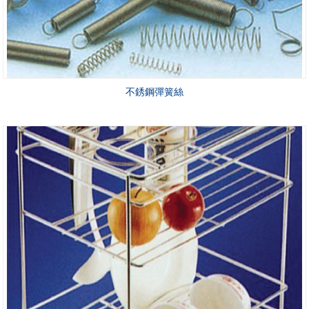
不銹鋼彈簧絲