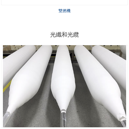
雙撚機
光纖和光纜