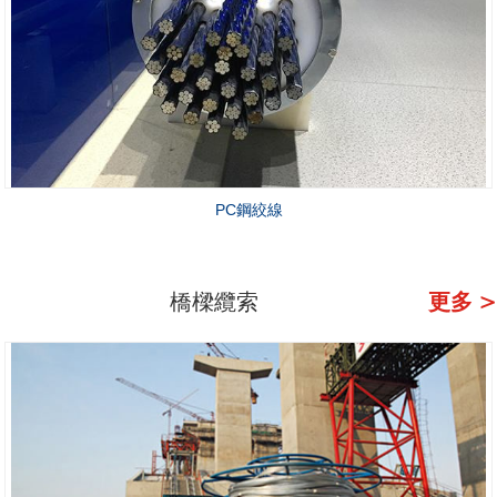
PC鋼絞線
橋樑纜索
更多 >