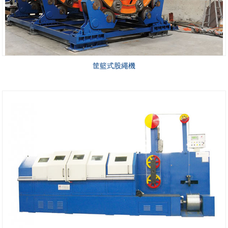
筐籃式股繩機