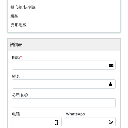
軸心線/快削線
綁線
異形用線
諮詢表