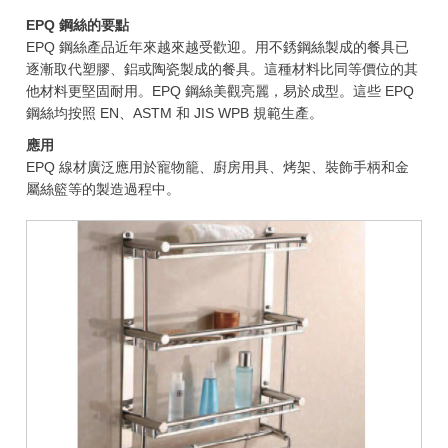
EPQ 鋼絲的要點
EPQ 鋼絲產品近年來越來越受歡迎。用不銹鋼絲製成的餐具已
逐漸取代塑膠、鋁或陶瓷製成的餐具。這種材料比同等價位的其
他材料更堅固耐用。EPQ 鋼絲美觀亮麗，易於成型。這些 EPQ
鋼絲均按照 EN、ASTM 和 JIS WPB 規範生產。
應用
EPQ 線材廣泛應用於寵物籠、廚房用具、烤架、裝飾手柄和金
屬絲籃等的製造過程中。