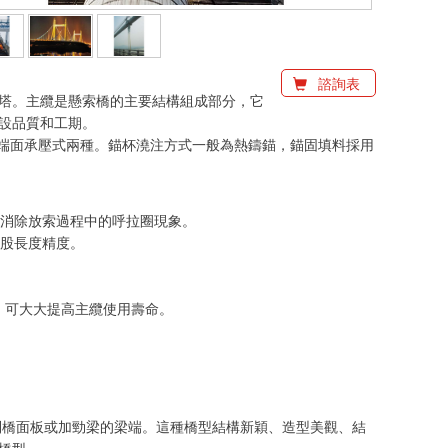
諮詢表
塔。主纜是懸索橋的主要結構組成部分，它
設品質和工期。
和端面承壓式兩種。錨杯澆注方式一般為熱鑄錨，錨固填料採用
分消除放索過程中的呼拉圈現象。
索股長度精度。
），可大大提高主纜使用壽命。
到橋面板或加勁梁的梁端。這種橋型結構新穎、造型美觀、結