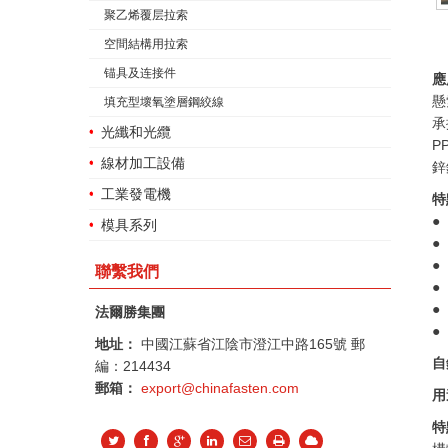
聚乙烯覆层拉索
空間結構用拉索
锚具及连接件
應
懸
填充型壞氧塗層鋼絞線
承
光纖和光纜
P
線材加工設備
鋅
工業發電機
特
●
模具系列
●
●
聯繫我們
●
●
法爾勝集團
●
地址：
中國江蘇省江陰市澄江中路165號 郵
自
編：214434
郵箱：
export@chinafasten.com
用
特