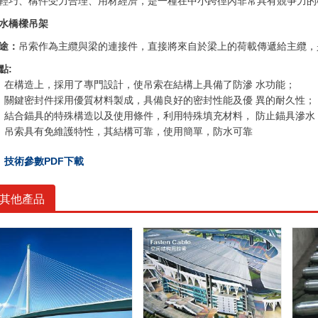
輕巧、構件受力合理、用材經濟，是一種在中小跨徑內非常具有競爭力的
水橋樑吊架
途：
吊索作為主纜與梁的連接件，直接將來自於梁上的荷載傳遞給主纜，
點:
、在構造上，採用了專門設計，使吊索在結構上具備了防滲 水功能；
、關鍵密封件採用優質材料製成，具備良好的密封性能及優 異的耐久性；
、結合錨具的特殊構造以及使用條件，利用特殊填充材料， 防止錨具滲水
、吊索具有免維護特性，其結構可靠，使用簡單，防水可靠
技術參數PDF下載
其他產品