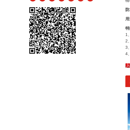
構
防
用
特
1
2
3
4