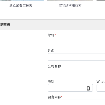
聚乙烯覆层拉索
空間結構用拉索
諮詢表