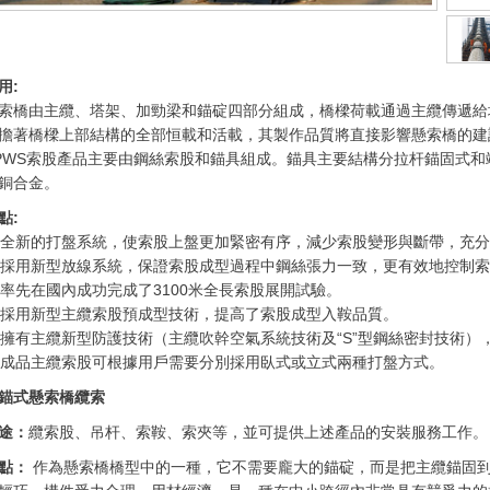
用:
索橋由主纜、塔架、加勁梁和錨碇四部分組成，橋樑荷載通過主纜傳遞給
擔著橋樑上部結構的全部恒載和活載，其製作品質將直接影響懸索橋的建
PWS索股產品主要由鋼絲索股和錨具組成。錨具主要結構分拉杆錨固式
銅合金。
點:
 全新的打盤系統，使索股上盤更加緊密有序，減少索股變形與斷帶，充
 採用新型放線系統，保證索股成型過程中鋼絲張力一致，更有效地控制
 率先在國內成功完成了3100米全長索股展開試驗。
 採用新型主纜索股預成型技術，提高了索股成型入鞍品質。
 擁有主纜新型防護技術（主纜吹幹空氣系統技術及“S”型鋼絲密封技術
 成品主纜索股可根據用戶需要分別採用臥式或立式兩種打盤方式。
錨式懸索橋纜索
途：
纜索股、吊杆、索鞍、索夾等，並可提供上述產品的安裝服務工作。
點：
作為懸索橋橋型中的一種，它不需要龐大的錨碇，而是把主纜錨固