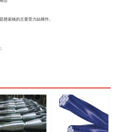
橋型
是懸索橋的主要受力結構件。
；