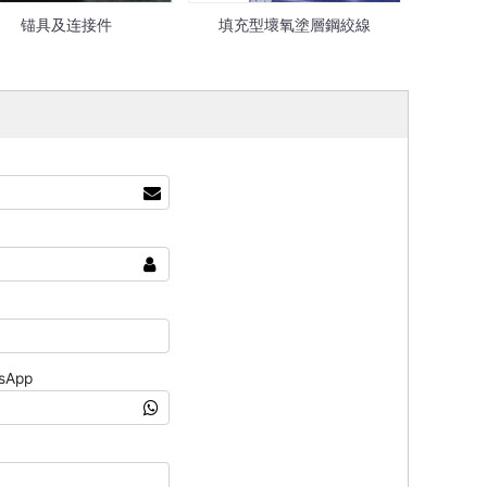
锚具及连接件
填充型壞氧塗層鋼絞線