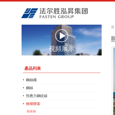
首
視頻展示
產品列表
鋼絲繩
鋼絲
預應力鋼絞線
橋樑纜索
懸索橋