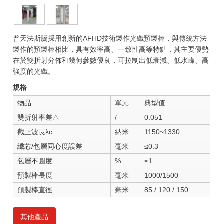
普天法斯騰採用創新的AFHD技術製作光纖預製棒，與傳統方法
製作的預製棒相比，具有效率高、一致性高等特點，其主要優勢
在於雙折射分佈和幾何參數優良，可拉制出低衰減、低水峰、高
強度的光纖。
規格
物品
單元
典型值
雙折射率差△
/
0.051
截止波長λc
納米
1150~1330
纖芯/包層同心度誤差
毫米
≤0.3
包層不圓度
%
≤1
預製棒長度
毫米
1000/1500
預製棒直徑
毫米
85 / 120 / 150
其他產品